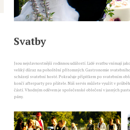
Svatby
Jsou nejslavnostnější rodinnou událostí. Lidé svatbu vnímají jako 
veliký důraz na pohoštění přítomných. Gastronomie svatebního 
scházejí svatební hosté. Pokračuje přípitkem po svatebním obř
končí afterparty pro přátele. Náš servis můžete využít v průbě
částí. Vhodným oděvem je společenské oblečení v jasných past
pány.