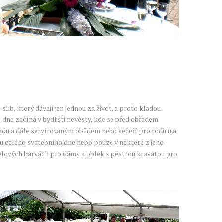
slib, který dávají jen jednou za život, a proto kladou
dne začíná v bydlišti nevěsty, kde se před obřadem
adu a dále servírovaným obědem nebo večeří pro rodinu a
hu celého svatebního dne nebo pouze v některé z jeho
elových barvách pro dámy a oblek s pestrou kravatou pro