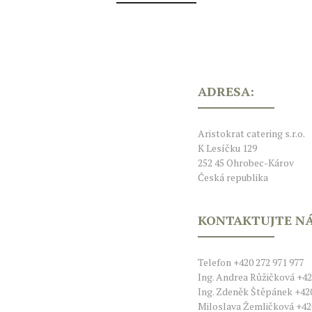
ADRESA:
Aristokrat catering s.r.o.
K Lesíčku 129
252 45 Ohrobec-Károv
Česká republika
KONTAKTUJTE NÁ
Telefon +420 272 971 977
Ing. Andrea Růžičková +42
Ing. Zdeněk Štěpánek +420
Miloslava Žemličková +420