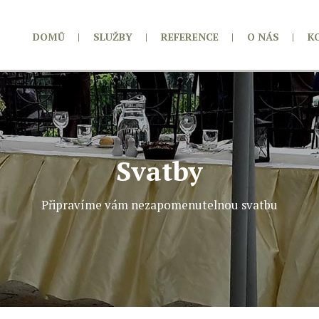
DOMŮ
|
SLUŽBY
|
REFERENCE
|
O NÁS
|
K
Svatby
Připravíme vám nezapomenutelnou svatbu